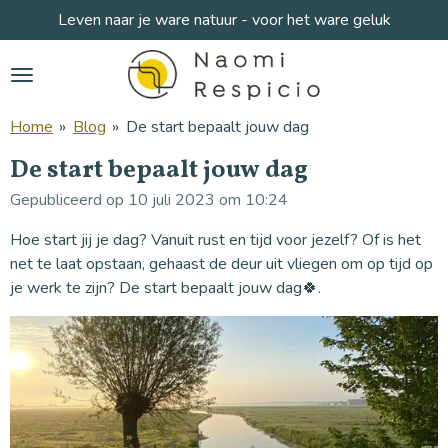
Leven naar je ware natuur - voor het ware geluk
Ga
direct
naar
de
hoofdinhoud
Home
»
Blog
»
De start bepaalt jouw dag
De start bepaalt jouw dag
Gepubliceerd op 10 juli 2023 om 10:24
Hoe start jij je dag? Vanuit rust en tijd voor jezelf? Of is het
net te laat opstaan, gehaast de deur uit vliegen om op tijd op
je werk te zijn?
De start bepaalt jouw dag🍀.