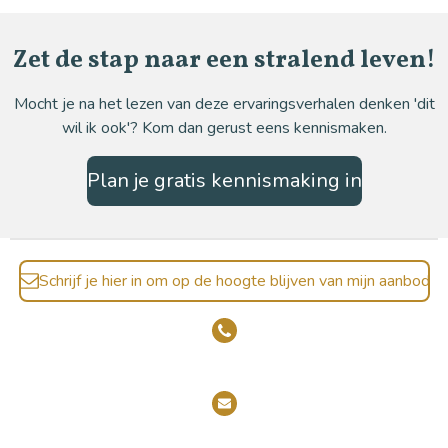
Zet de stap naar een stralend leven!
Mocht je na het lezen van deze ervaringsverhalen denken 'dit
wil ik ook'? Kom dan gerust eens kennismaken.
Plan je gratis kennismaking in
Schrijf je hier in om op de hoogte blijven van mijn aanbod