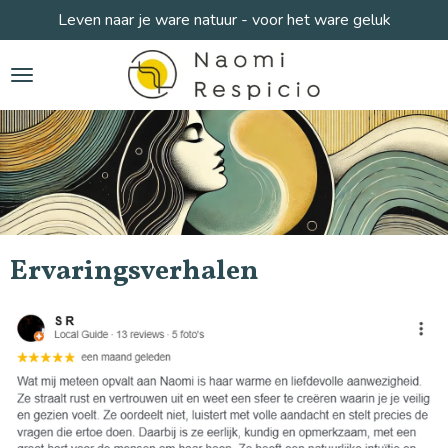
Leven naar je ware natuur - voor het ware geluk
Ga
direct
naar
de
hoofdinhoud
Ervaringsverhalen