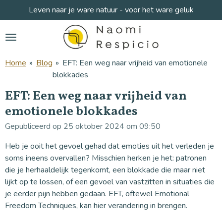
Leven naar je ware natuur - voor het ware geluk
Ga
direct
naar
de
hoofdinhoud
Home
»
Blog
»
EFT: Een weg naar vrijheid van emotionele
blokkades
EFT: Een weg naar vrijheid van
emotionele blokkades
Gepubliceerd op 25 oktober 2024 om 09:50
Heb je ooit het gevoel gehad dat emoties uit het verleden je
soms ineens overvallen? Misschien herken je het: patronen
die je herhaaldelijk tegenkomt, een blokkade die maar niet
lijkt op te lossen, of een gevoel van vastzitten in situaties die
je eerder pijn hebben gedaan. EFT, oftewel Emotional
Freedom Techniques, kan hier verandering in brengen.