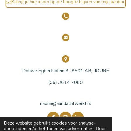
Schrijf je hier in om op de hoogte blijven van mijn aanbod
Douwe Egbertsplein 8, 8501 AB, JOURE
(06) 3614 7060
naomi@aandachtwerkt.nl
F
I
L
Deze website gebruikt cookies voor analyse-
a
n
i
doeleinden en/of het tonen van advertenties. Door